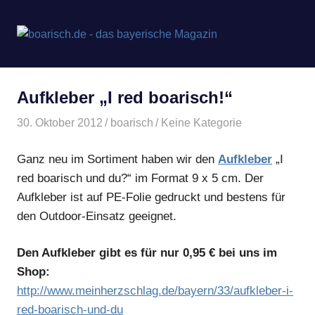
Zum
Inhalt
boarisch
MENÜ
springen
Bayerisches
Magazin
–
von
Aufkleber „I red boarisch!“
meinherzschlag.de
Bayerisc
30. Oktober 2012
boarisch
Keine Kategorie
Geschen
Ganz neu im Sortiment haben wir den
Aufkleber
„I
red boarisch und du?“ im Format 9 x 5 cm. Der
Aufkleber ist auf PE-Folie gedruckt und bestens für
den Outdoor-Einsatz geeignet.
Den Aufkleber gibt es für nur 0,95 € bei uns im
Shop:
http://www.meinherzschlag.de/bayern/33/aufkleber-i-
red-boarisch-und-du