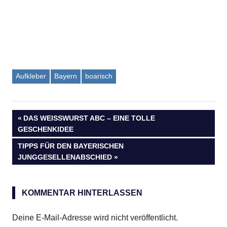
Aufkleber
Bayern
boarisch
Beitragsnavigation
VORHERIGER
DAS WEISSWURST ABC – EINE TOLLE
BEITRAG:
GESCHENKIDEE
NÄCHSTER
TIPPS FÜR DEN BAYERISCHEN
BEITRAG:
JUNGGESELLENABSCHIED
KOMMENTAR HINTERLASSEN
Deine E-Mail-Adresse wird nicht veröffentlicht.