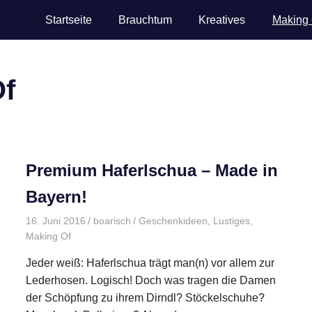
Startseite
Brauchtum
Kreatives
Making 
sch.de
Of
rische
henkideen
Premium Haferlschua – Made in
Bayern!
16. Juni 2016
boarisch
Geschenkideen
,
Lustiges
,
Making Of
Jeder weiß: Haferlschua trägt man(n) vor allem zur
Lederhosen. Logisch! Doch was tragen die Damen
der Schöpfung zu ihrem Dirndl? Stöckelschuhe?