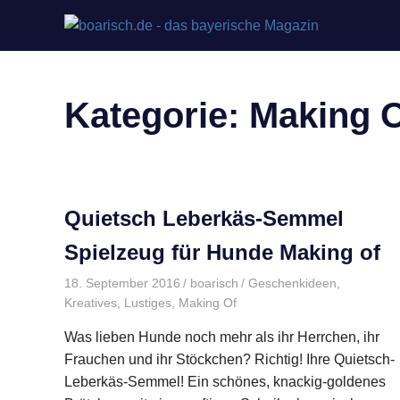
Zum
boari
Inhalt
Bayerisches
springen
Magazin
–
von
Kategorie:
Making 
meinherzschlag.de
Baye
Gesc
Quietsch Leberkäs-Semmel
Spielzeug für Hunde Making of
18. September 2016
boarisch
Geschenkideen
,
Kreatives
,
Lustiges
,
Making Of
Was lieben Hunde noch mehr als ihr Herrchen, ihr
Frauchen und ihr Stöckchen? Richtig! Ihre Quietsch-
Leberkäs-Semmel! Ein schönes, knackig-goldenes