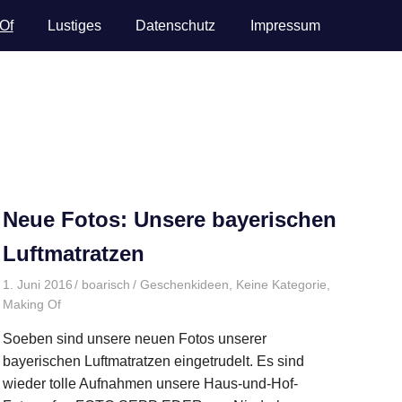
Of
Lustiges
Datenschutz
Impressum
Neue Fotos: Unsere bayerischen
Luftmatratzen
1. Juni 2016
boarisch
Geschenkideen
,
Keine Kategorie
,
Making Of
Soeben sind unsere neuen Fotos unserer
bayerischen Luftmatratzen eingetrudelt. Es sind
wieder tolle Aufnahmen unsere Haus-und-Hof-