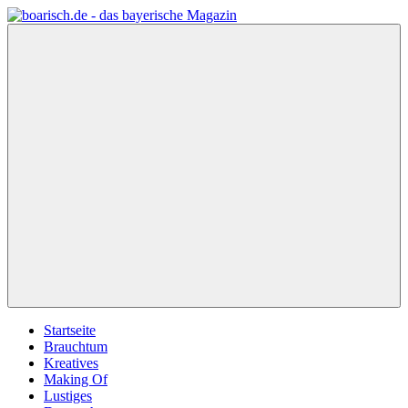
Zum
Inhalt
boarisch.de
Bayerisches
springen
–
Magazin
Bayerische
von
Geschenkideen
meinherzschlag.de
Menü
Startseite
Brauchtum
Kreatives
Making Of
Lustiges