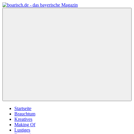
Zum
Inhalt
boarisch.de
Bayerisches
springen
–
Magazin
Bayerische
von
Geschenkideen
meinherzschlag.de
Menü
Startseite
Brauchtum
Kreatives
Making Of
Lustiges