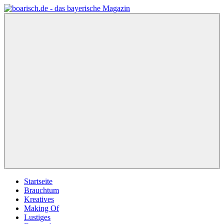
Zum
Inhalt
boarisch.de
Bayerisches
springen
–
Magazin
Bayerische
von
Geschenkideen
meinherzschlag.de
Menü
Startseite
Brauchtum
Kreatives
Making Of
Lustiges