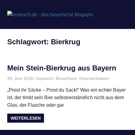
Zum
Inhalt
boarisch
MENÜ
springen
Bayerisches
Magazin
–
von
Schlagwort:
Bierkrug
meinherzschlag.de
Bayerisc
Geschen
Mein Stein-Bierkrug aus Bayern
30. Juni 2016
boarisch
Brauchtum
,
Geschenkideen
„Prost ihr Säcke – Prost du Sack!“ Was ein echter Bayer
ist, der trinkt sein Bier selbstverständlich nicht aus dem
Glas, der Flasche oder gar
WEITERLESEN