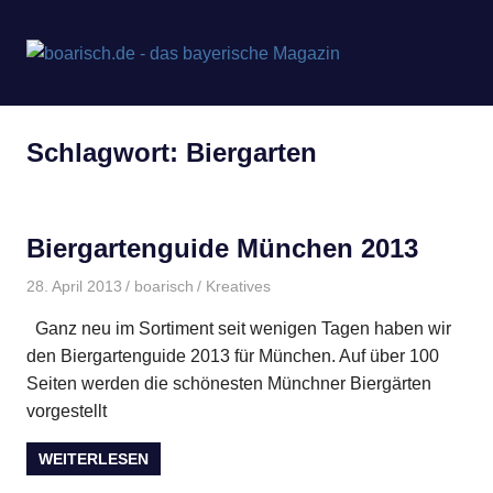
Zum
Inhalt
boarisch
MENÜ
springen
Bayerisches
Magazin
–
von
Schlagwort:
Biergarten
meinherzschlag.de
Bayerisc
Geschen
Biergartenguide München 2013
28. April 2013
boarisch
Kreatives
Ganz neu im Sortiment seit wenigen Tagen haben wir
den Biergartenguide 2013 für München. Auf über 100
Seiten werden die schönesten Münchner Biergärten
vorgestellt
WEITERLESEN